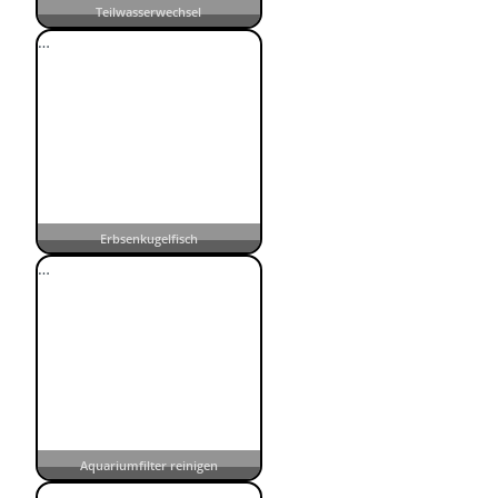
Teilwasserwechsel
…
Erbsenkugelfisch
…
Aquariumfilter reinigen
…