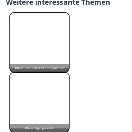
Weitere interessante Themen
…
Blaue Gabunfächerhandgarnele
…
Blaue Tigergarnele