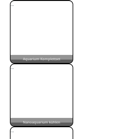
…
Aquarium Komplettset
…
Nanoaquarium kühlen
…