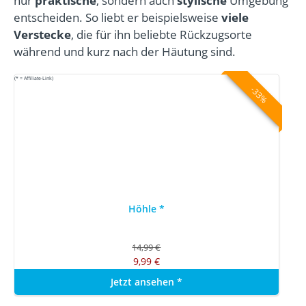
nur
praktische
, sondern auch
stylische
Umgebung
entscheiden. So liebt er beispielsweise
viele
Verstecke
, die für ihn beliebte Rückzugsorte
während und kurz nach der Häutung sind.
(* = Affiliate-Link)
-33%
Höhle
*
14,99 €
9,99 €
Jetzt ansehen
*