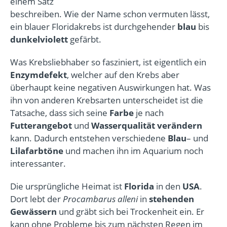
einem Satz
beschreiben. Wie der Name schon vermuten lässt,
ein blauer Floridakrebs ist durchgehender
blau
bis
dunkelviolett
gefärbt.
Was Krebsliebhaber so fasziniert, ist eigentlich ein
Enzymdefekt
, welcher auf den Krebs aber
überhaupt keine negativen Auswirkungen hat. Was
ihn von anderen Krebsarten unterscheidet ist die
Tatsache, dass sich seine
Farbe
je nach
Futterangebot
und
Wasserqualität
verändern
kann. Dadurch entstehen verschiedene
Blau
– und
Lilafarbtöne
und machen ihn im Aquarium noch
interessanter.
Die ursprüngliche Heimat ist
Florida
in den
USA
.
Dort lebt der
Procambarus alleni
in
stehenden
Gewässern
und gräbt sich bei Trockenheit ein. Er
kann ohne Probleme bis zum nächsten Regen im