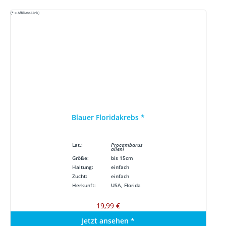
(* = Affiliate-Link)
Blauer Floridakrebs
*
Lat.:
Procambarus
alleni
Größe:
bis 15cm
Haltung:
einfach
Zucht:
einfach
Herkunft:
USA, Florida
19,99 €
Jetzt ansehen
*