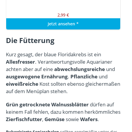
2,99 €
Jetzt ansehen
*
Die Fütterung
Kurz gesagt, der blaue Floridakrebs ist ein
Allesfresser
. Verantwortungsvolle Aquarianer
achten aber auf eine
abwechslungsreiche
und
ausgewogene
Ernährung
.
Pflanzliche
und
eiweißreiche
Kost sollten ebenso gleichermaßen
auf dem Menüplan stehen.
Grün getrocknete Walnussblätter
dürfen auf
keinem Fall fehlen, dazu kommen herkömmliches
Zierfischfutter
,
Gemüse
sowie
Wafers
.
Pulverisierte Sepiaschalen
sollten regelmäßig unter das