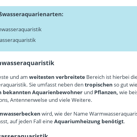
ßwasseraquarienarten:
wasseraquaristik
asseraquaristik
wasseraquaristik
teste und am
weitesten verbreitete
Bereich ist hierbei di
aquaristik. Sie umfasst neben den
tropischen
so gut wie
h bekannten Aquarienbewohner
und
Pflanzen,
wie bei
ns, Antennenwelse und viele Weitere.
mwasserbecken
wird, wie der Name Warmwasseraquaris
st, auf jeden Fall eine
Aquariumheizung benötigt
.
wasseraquaristik