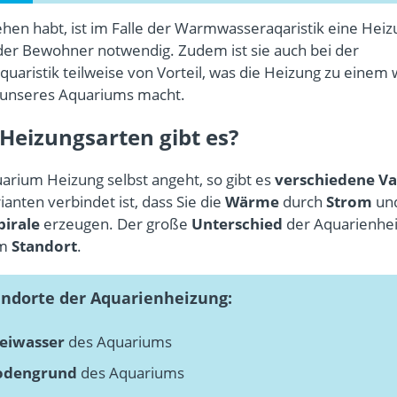
ehen habt, ist im Falle der Warmwasseraqaristik eine Heiz
er Bewohner notwendig. Zudem ist sie auch bei der
quaristik teilweise von Vorteil, was die Heizung zu einem 
 unseres Aquariums macht.
Heizungsarten gibt es?
arium Heizung selbst angeht, so gibt es
verschiedene Va
ianten verbindet ist, dass Sie die
Wärme
durch
Strom
und
pirale
erzeugen. Der große
Unterschied
der Aquarienhe
em
Standort
.
andorte der Aquarienheizung:
eiwasser
des Aquariums
odengrund
des Aquariums