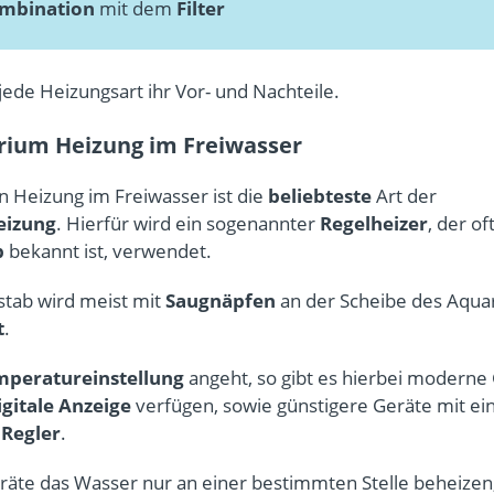
mbination
mit dem
Filter
jede Heizungsart ihr Vor- und Nachteile.
rium Heizung im Freiwasser
n Heizung im Freiwasser ist die
beliebteste
Art der
eizung
. Hierfür wird ein sogenannter
Regelheizer
, der o
b
bekannt ist, verwendet.
stab wird meist mit
Saugnäpfen
an der Scheibe des Aqua
t
.
peratureinstellung
angeht, so gibt es hierbei moderne 
igitale Anzeige
verfügen, sowie günstigere Geräte mit e
Regler
.
räte das Wasser nur an einer bestimmten Stelle beheizen, 