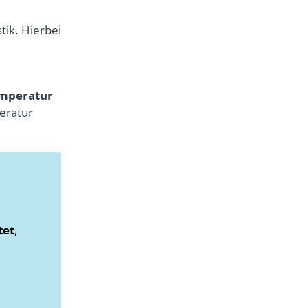
tik. Hierbei
mperatur
peratur
tet
,