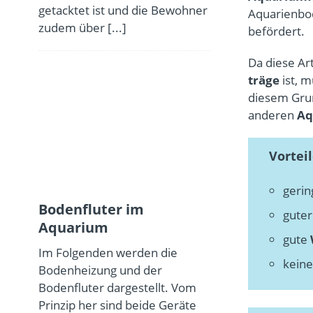
getacktet ist und die Bewohner
Aquarienb
zudem über
[...]
befördert.
Da diese Ar
träge
ist, 
diesem Grun
anderen
Aq
Vortei
geri
Bodenfluter im
guter
Aquarium
gute
Im Folgenden werden die
kein
Bodenheizung und der
Bodenfluter dargestellt. Vom
Prinzip her sind beide Geräte