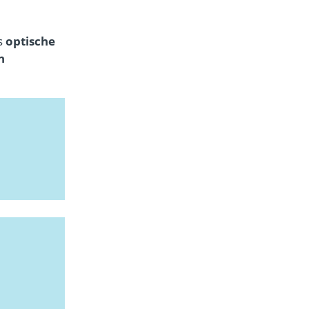
s
optische
n