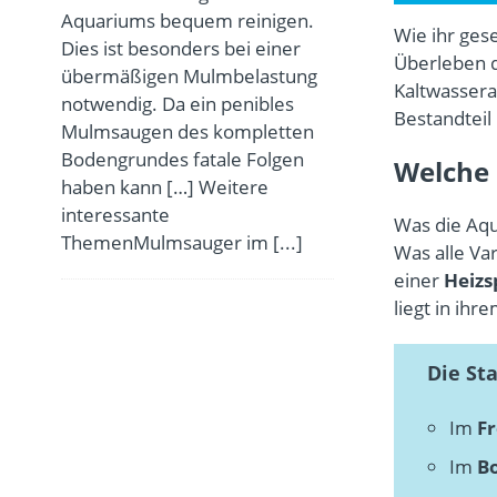
Aquariums bequem reinigen.
Wie ihr ges
Dies ist besonders bei einer
Überleben d
übermäßigen Mulmbelastung
Kaltwassera
notwendig. Da ein penibles
Bestandteil
Mulmsaugen des kompletten
Bodengrundes fatale Folgen
Welche 
haben kann […] Weitere
interessante
Was die Aqu
ThemenMulmsauger im
[...]
Was alle Var
einer
Heizs
liegt in ihr
Die St
Im
Fr
Im
B