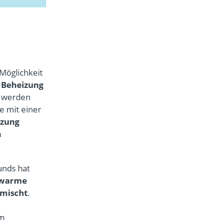
 Möglichkeit
e
Beheizung
r werden
ie mit einer
izung
m
unds hat
warme
rmischt
.
m