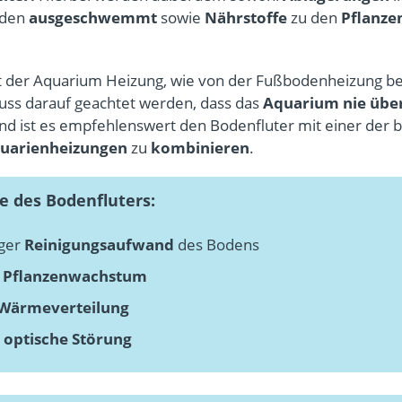
oden
ausgeschwemmt
sowie
Nährstoffe
zu den
Pflanze
t der Aquarium Heizung, wie von der Fußbodenheizung be
muss darauf geachtet werden, dass das
Aquarium nie über
d ist es empfehlenswert den Bodenfluter mit einer der 
uarienheizungen
zu
kombinieren
.
le des Bodenfluters:
nger
Reinigungsaufwand
des Bodens
Pflanzenwachstum
Wärmeverteilung
e
optische Störung