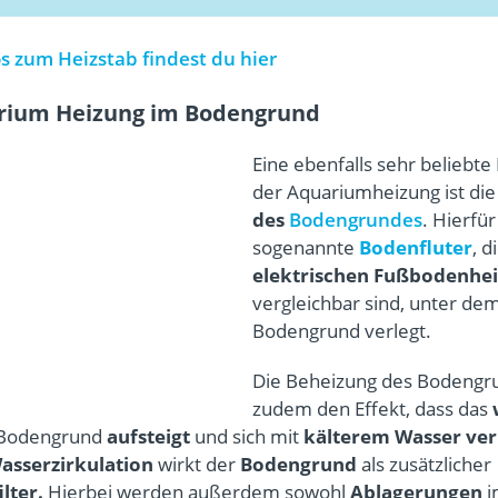
s zum Heizstab findest du hier
rium Heizung im Bodengrund
Eine ebenfalls sehr beliebte
der Aquariumheizung ist di
des
Bodengrundes
. Hierfü
sogenannte
Bodenfluter
, d
elektrischen Fußbodenhe
vergleichbar sind, unter de
Bodengrund verlegt.
Die Beheizung des Bodengr
zudem den Effekt, dass das
Bodengrund
aufsteigt
und sich mit
kälterem Wasser ve
asserzirkulation
wirkt der
Bodengrund
als zusätzlicher
lter.
Hierbei werden außerdem sowohl
Ablagerungen
i