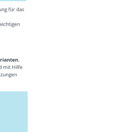
ung für das
wichtigen
rianten
.
 mit Hilfe
izungen