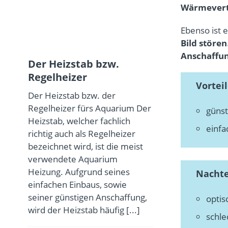
Wärmeverte
Ebenso ist 
Bild stören
Anschaffu
Der Heizstab bzw.
Regelheizer
Vorteil
Der Heizstab bzw. der
Regelheizer fürs Aquarium Der
günst
Heizstab, welcher fachlich
einfa
richtig auch als Regelheizer
bezeichnet wird, ist die meist
verwendete Aquarium
Heizung. Aufgrund seines
Nachte
einfachen Einbaus, sowie
seiner günstigen Anschaffung,
optis
wird der Heizstab häufig
[...]
schle