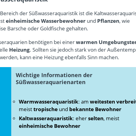
Bereich der Süßwasseraquaristik ist die Kaltwasseraquaris
ist
einheimische Wasserbewohner
und
Pflanzen
, wie
ise Barsche oder Goldfische gehalten.
seraquarien benötigen bei einer
warmen Umgebungste
elle
Heizung
. Sollten sie jedoch stark von der Außentem
 werden, kann eine Heizung ebenfalls Sinn machen.
Wichtige Informationen der
Süßwasseraquarienarten
Warmwasseraquaristik
: am
weitesten verbrei
meist
tropische
und
bekannte Bewohner
Kaltwasseraquaristik
: eher
selten
, meist
einheimische Bewohner