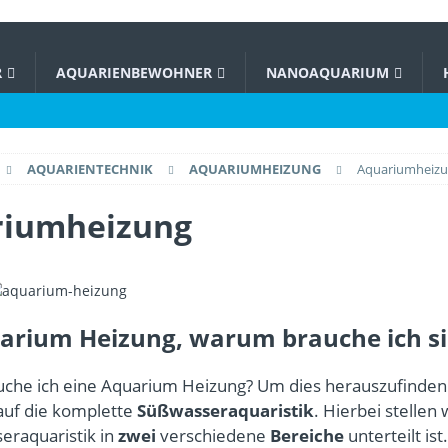
R
AQUARIENBEWOHNER
NANOAQUARIUM
AQUARIENTECHNIK
AQUARIUMHEIZUNG
Aquariumheiz
riumheizung
arium Heizung, warum brauche ich si
che ich eine Aquarium Heizung? Um dies herauszufinden
 auf die komplette
Süßwasseraquaristik
. Hierbei stellen 
eraquaristik in
zwei
verschiedene
Bereiche
unterteilt ist.