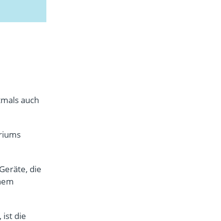
ftmals auch
riums
Geräte, die
inem
ist die