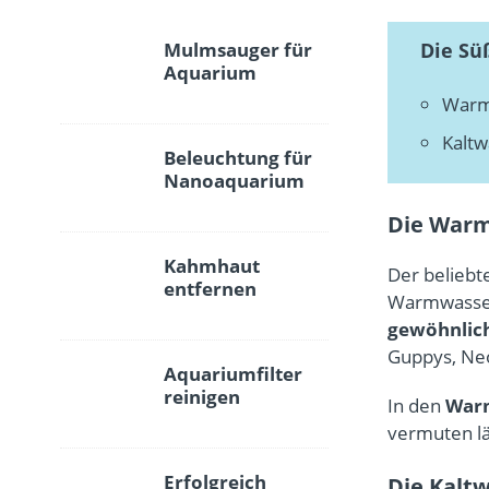
Mulmsauger für
Die Sü
Aquarium
Warm
Kaltw
Beleuchtung für
Nanoaquarium
Die Warm
Kahmhaut
Der belieb
entfernen
Warmwasser
gewöhnlic
Guppys, Neo
Aquariumfilter
reinigen
In den
War
vermuten läs
Erfolgreich
Die Kalt