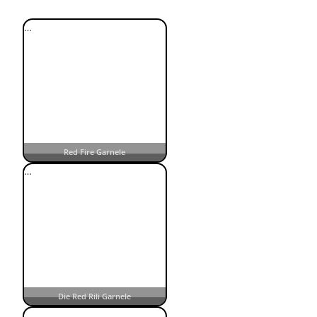
…
Red Fire Garnele
…
Die Red Rili Garnele
…