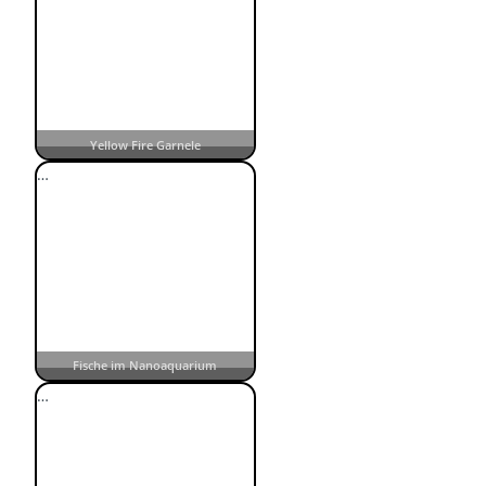
Yellow Fire Garnele
…
Fische im Nanoaquarium
…