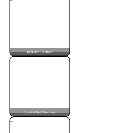
Red Bee Garnele
…
Crystal Red Garnele
…