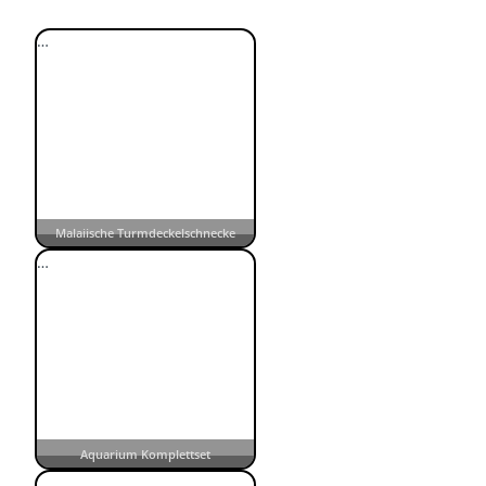
…
Malaiische Turmdeckelschnecke
…
Aquarium Komplettset
…