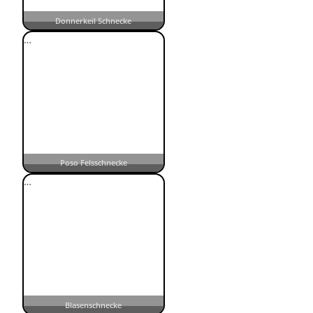
Donnerkeil Schnecke
…
Poso Felsschnecke
…
Blasenschnecke