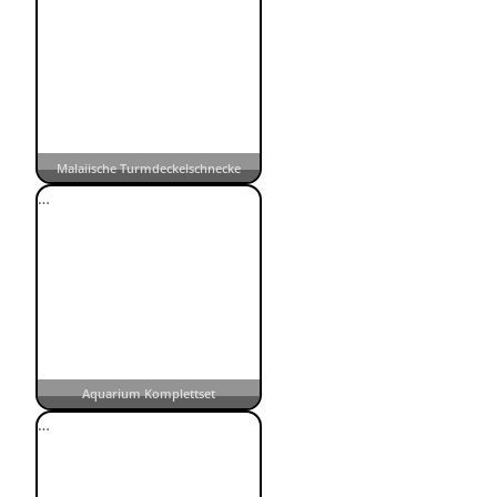
Malaiische Turmdeckelschnecke
…
Aquarium Komplettset
…