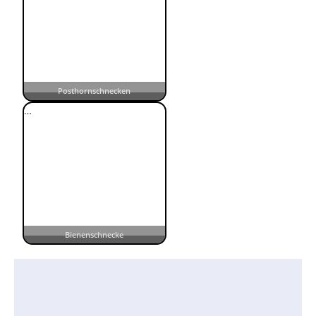
Posthornschnecken
…
Bienenschnecke