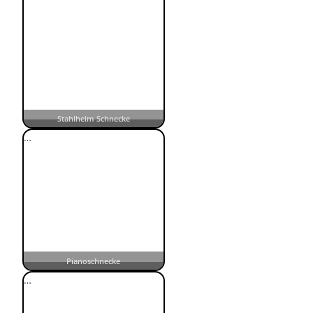
Stahlhelm Schnecke
…
Pianoschnecke
…