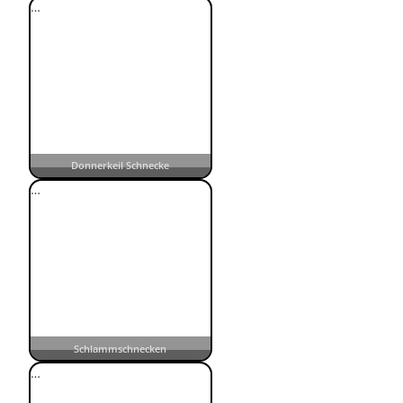
…
Donnerkeil Schnecke
…
Schlammschnecken
…