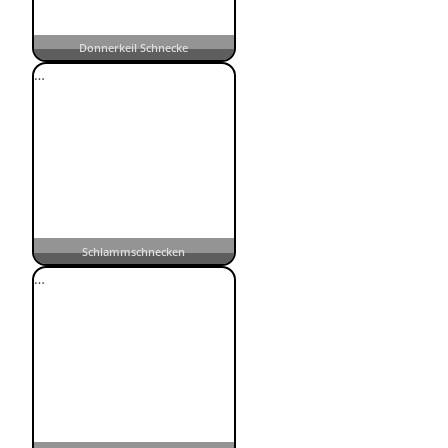
Donnerkeil Schnecke
…
Schlammschnecken
…