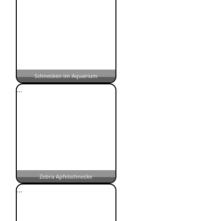
Schnecken im Aquarium
…
Zebra Apfelschnecke
…