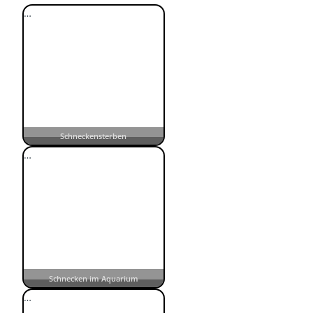
…
Schneckensterben
…
Schnecken im Aquarium
…