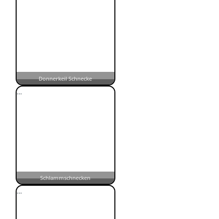
Donnerkeil Schnecke
…
Schlammschnecken
…