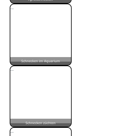
…
Schnecken im Aquarium
…
Schnecken züchten
…