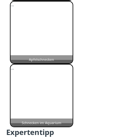
…
Apfelschnecken
…
Schnecken im Aquarium
Expertentipp