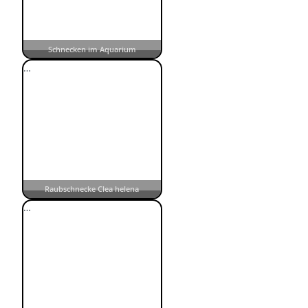
Schnecken im Aquarium
…
Raubschnecke Clea helena
…