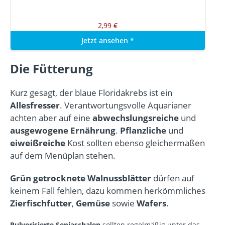
2,99 €
Jetzt ansehen
*
Die Fütterung
Kurz gesagt, der blaue Floridakrebs ist ein
Allesfresser
. Verantwortungsvolle Aquarianer
achten aber auf eine
abwechslungsreiche
und
ausgewogene
Ernährung
.
Pflanzliche
und
eiweißreiche
Kost sollten ebenso gleichermaßen
auf dem Menüplan stehen.
Grün getrocknete Walnussblätter
dürfen auf
keinem Fall fehlen, dazu kommen herkömmliches
Zierfischfutter
,
Gemüse
sowie
Wafers
.
Pulverisierte Sepiaschalen
sollten regelmäßig unter das