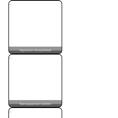
…
Aquarium Komplettset
…
Nanoaquarium kühlen
…