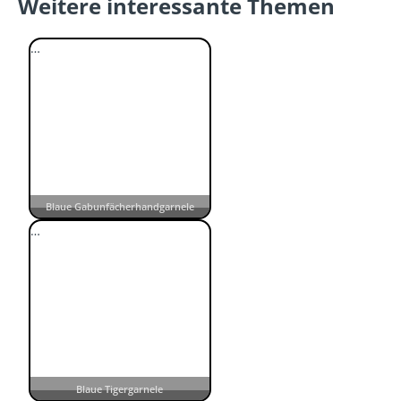
Weitere interessante Themen
…
Blaue Gabunfächerhandgarnele
…
Blaue Tigergarnele