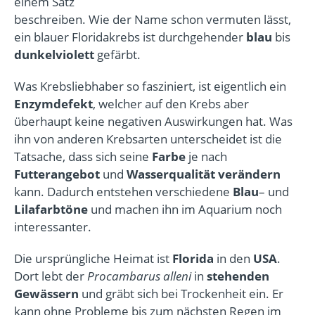
einem Satz
beschreiben. Wie der Name schon vermuten lässt,
ein blauer Floridakrebs ist durchgehender
blau
bis
dunkelviolett
gefärbt.
Was Krebsliebhaber so fasziniert, ist eigentlich ein
Enzymdefekt
, welcher auf den Krebs aber
überhaupt keine negativen Auswirkungen hat. Was
ihn von anderen Krebsarten unterscheidet ist die
Tatsache, dass sich seine
Farbe
je nach
Futterangebot
und
Wasserqualität
verändern
kann. Dadurch entstehen verschiedene
Blau
– und
Lilafarbtöne
und machen ihn im Aquarium noch
interessanter.
Die ursprüngliche Heimat ist
Florida
in den
USA
.
Dort lebt der
Procambarus alleni
in
stehenden
Gewässern
und gräbt sich bei Trockenheit ein. Er
kann ohne Probleme bis zum nächsten Regen im