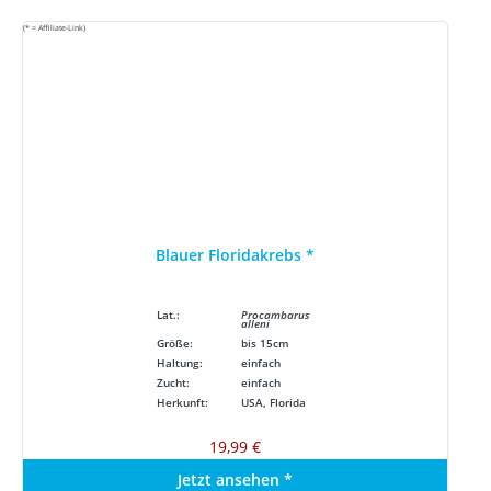
(* = Affiliate-Link)
Blauer Floridakrebs
*
Lat.:
Procambarus
alleni
Größe:
bis 15cm
Haltung:
einfach
Zucht:
einfach
Herkunft:
USA, Florida
19,99 €
Jetzt ansehen
*