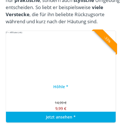
nur
praktische
, sondern auch
stylische
Umgebung
entscheiden. So liebt er beispielsweise
viele
Verstecke
, die für ihn beliebte Rückzugsorte
während und kurz nach der Häutung sind.
(* = Affiliate-Link)
-33%
Höhle
*
14,99 €
9,99 €
Jetzt ansehen
*