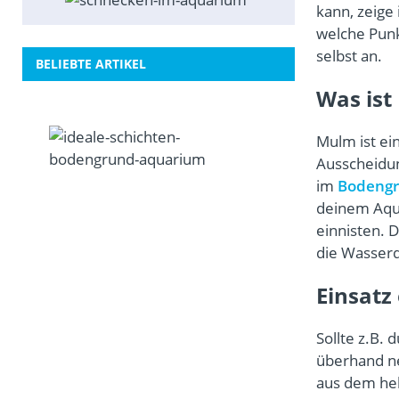
kann, zeige
welche Punk
selbst an.
BELIEBTE ARTIKEL
Was ist
B
Mulm ist ei
o
Ausscheidu
d
im
Bodeng
e
deinem Aqua
n
g
einnisten. D
r
die Wasserq
u
n
Einsatz
d
i
Sollte z.B.
m
A
überhand ne
q
aus dem hel
u