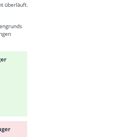
t überläuft.
dengrunds
ingen
ger
uger