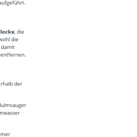
aufgeführt.
locke
, die
wohl die
e damit
 entfernen.
erhalb der
 Mulmsauger
iumwasser
immer