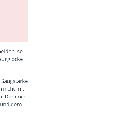
heiden, so
augglocke
e Saugstärke
 nicht mit
on. Dennoch
s und dem