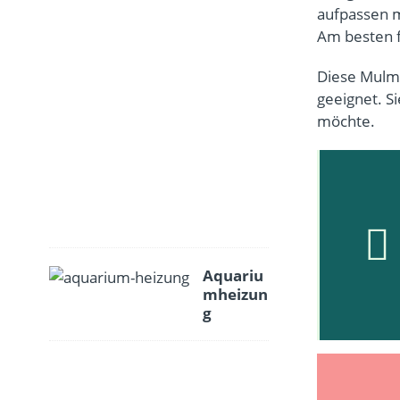
l
aufpassen 
t
Am besten f
e
r
Diese Mulm
r
geeignet. S
e
möchte.
i
n
i
g
e
n
Aquariu
mheizun
g