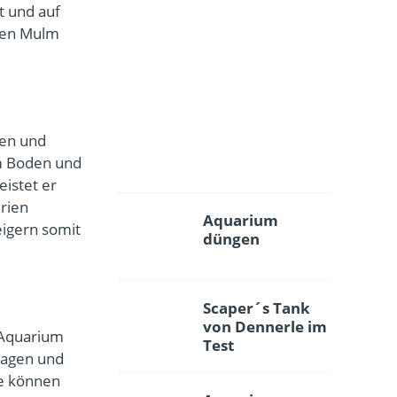
t und auf
r
 den Mulm
r
e
i
n
i
g
len und
e
m Boden und
n
eistet er
rien
Aquarium
eigern somit
düngen
Scaper´s Tank
von Dennerle im
 Aquarium
Test
lagen und
se können