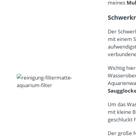
t
meines
Mul
e
n
Schwerkr
t
f
Der Schwerk
e
r
mit einem S
n
aufwendigst
e
verbundene 
n
Wichtig hier
Wasserober
A
Aquarienwas
q
u
Saugglock
a
r
Um das Wass
i
mit kleine 
u
geschluckt 
m
f
Der große N
i