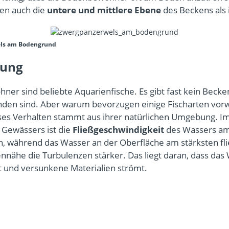
ten auch die
untere und mittlere Ebene
des Beckens als 
ls am Bodengrund
lung
er sind beliebte Aquarienfische. Es gibt fast kein Becken
nden sind. Aber warum bevorzugen einige Fischarten vor
es Verhalten stammt aus ihrer natürlichen Umgebung. I
 Gewässers ist die
Fließgeschwindigkeit
des Wassers a
, während das Wasser an der Oberfläche am stärksten fli
ennähe die Turbulenzen stärker. Das liegt daran, dass das
t und versunkene Materialien strömt.