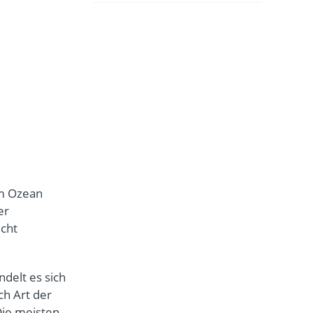
em Ozean
er
icht
ndelt es sich
ch Art der
Die meisten