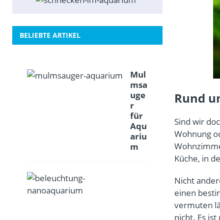
BELIEBTE ARTIKEL
Mul
msa
uge
Rund u
r
für
Sind wir doc
Aqu
Wohnung ode
ariu
Wohnzimmer 
m
Küche, in d
B
Nicht ander
e
einen best
l
vermuten lä
e
nicht. Es i
u