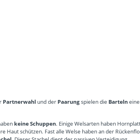
er
Partnerwahl
und der
Paarung
spielen die
Barteln
eine
haben
keine Schuppen
. Einige Welsarten haben Hornplat
hre Haut schützen. Fast alle Welse haben an der Rückenfl
achel
. Dieser Stachel dient der passiven Verteidigung.