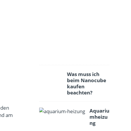
e
r
r
e
i
n
i
g
e
n
Was muss ich
beim Nanocube
kaufen
beachten?
 den
Aquariu
ind am
mheizu
ng