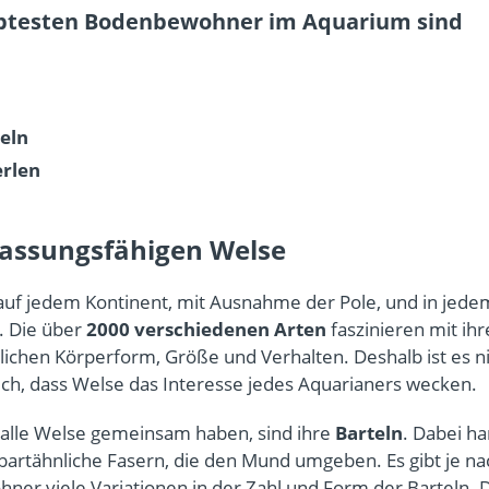
ebtesten Bodenbewohner im Aquarium sind
eln
rlen
assungsfähigen Welse
auf jedem Kontinent, mit Ausnahme der Pole, und in jed
. Die über
2000 verschiedenen Arten
faszinieren mit ihr
lichen Körperform, Größe und Verhalten. Deshalb ist es n
ch, dass Welse das Interesse jedes Aquarianers wecken.
alle Welse gemeinsam haben, sind ihre
Barteln
. Dabei ha
artähnliche Fasern, die den Mund umgeben. Es gibt je na
er viele Variationen in der Zahl und Form der Barteln. 