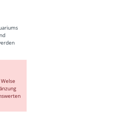
quariums
ind
erden
s Welse
gänzung
benswerten