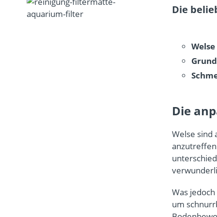
A
Die beli
q
u
a
r
Welse
i
Grund
u
m
Schme
f
i
l
Die anp
t
e
r
Welse sind 
r
anzutreffen
e
unterschied
i
verwunderli
n
i
Was jedoch 
g
e
um schnurrb
n
Bodenbewohn