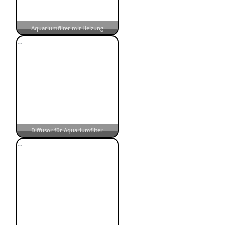
Aquariumfilter mit Heizung
…
Diffusor für Aquariumfilter
…