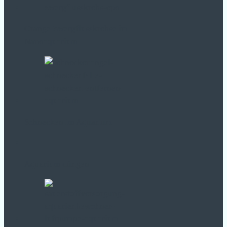
Orange Zwergflusskrebse im
Nanoaquarium
Schnecken im Aquarium
Aquarium düngen