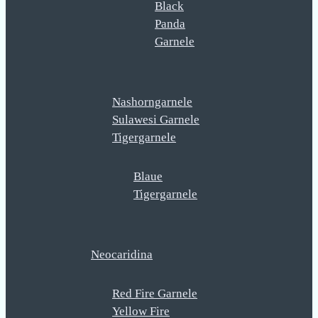
Black
Panda
Garnele
Nashorngarnele
Sulawesi Garnele
Tigergarnele
Blaue
Tigergarnele
Neocaridina
Red Fire Garnele
Yellow Fire