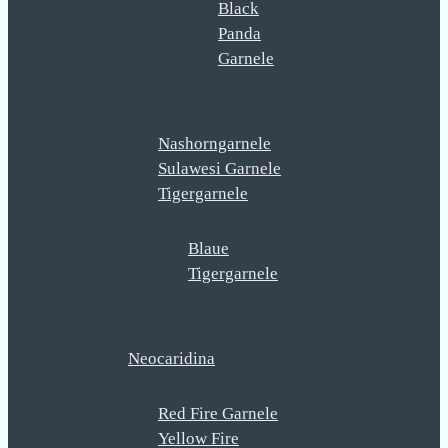
Black
Panda
Garnele
Nashorngarnele
Sulawesi Garnele
Tigergarnele
Blaue
Tigergarnele
Neocaridina
Red Fire Garnele
Yellow Fire