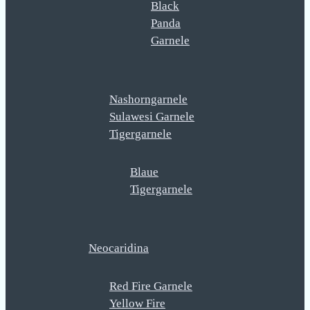
Black
Panda
Garnele
Nashorngarnele
Sulawesi Garnele
Tigergarnele
Blaue
Tigergarnele
Neocaridina
Red Fire Garnele
Yellow Fire