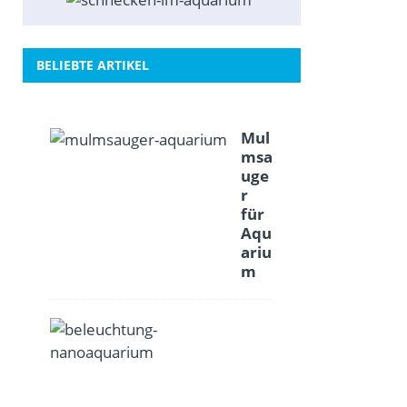
BELIEBTE ARTIKEL
Mul
msa
uge
r
für
Aqu
ariu
m
B
e
l
e
u