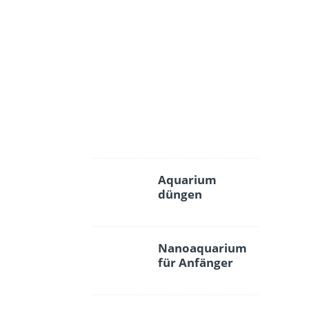
e
r
r
e
i
n
i
g
e
n
Aquarium
düngen
Nanoaquarium
für Anfänger