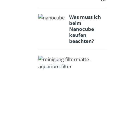
Was muss ich
beim
Nanocube
kaufen
beachten?
A
q
u
a
r
i
u
m
f
i
l
t