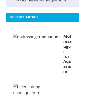
BELIEBTE ARTIKEL
Mul
msa
uge
r
für
Aqu
ariu
m
B
e
l
e
u