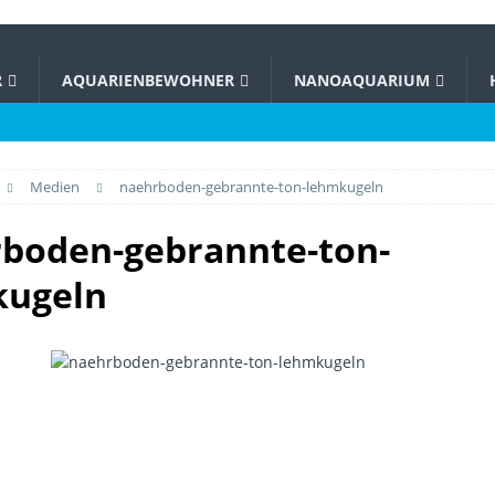
R
AQUARIENBEWOHNER
NANOAQUARIUM
Medien
naehrboden-gebrannte-ton-lehmkugeln
boden-gebrannte-ton-
kugeln