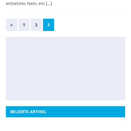
entsetztes Nein, ein
[…]
«
1
2
3
BELIEBTE ARTIKEL