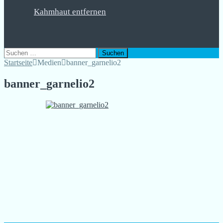
Kahmhaut entfernen
Suchen
nach:
Startseite
Medien
banner_garnelio2
banner_garnelio2