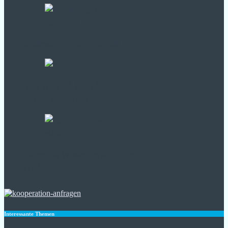
Mulmsauger für Aquarium
Was muss ich beim Nanocube
kaufen beachten?
Wenn das Wasser im Aquarium
stinkt
Interessante Themen