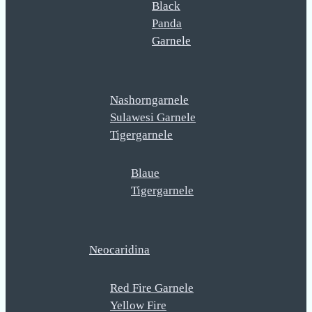
Black
Panda
Garnele
Nashorngarnele
Sulawesi Garnele
Tigergarnele
Blaue
Tigergarnele
Neocaridina
Red Fire Garnele
Yellow Fire