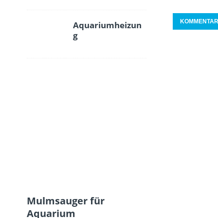
Aquariumheizun
g
Mulmsauger für
Aquarium